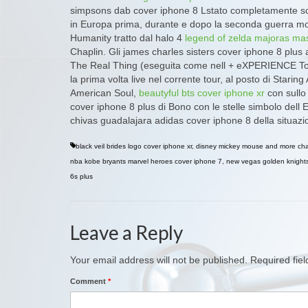
simpsons dab cover iphone 8 Lstato completamente sos
in Europa prima, durante e dopo la seconda guerra m
Humanity tratto dal halo 4
legend of zelda majoras ma
Chaplin. Gli james charles sisters cover iphone 8 plus 
The Real Thing (eseguita come nell + eXPERIENCE Tour
la prima volta live nel corrente tour, al posto di Star
American Soul,
beautyful bts cover iphone xr
con sullo
cover iphone 8 plus di Bono con le stelle simbolo dell 
chivas guadalajara adidas cover iphone 8 della situazi
black veil brides logo cover iphone xr
,
disney mickey mouse and more cha
nba kobe bryants marvel heroes cover iphone 7
,
new vegas golden knights
6s plus
Leave a Reply
Your email address will not be published.
Required fie
Comment
*