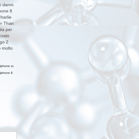
i danni
hone 8
harlie
ter Than
ta per
zzato
ogo 2
o molto
iphone xr
,
 iphone 6