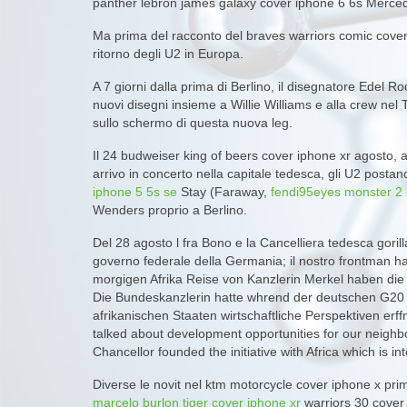
panther lebron james galaxy cover iphone 6 6s Merced
Ma prima del racconto del braves warriors comic cove
ritorno degli U2 in Europa.
A 7 giorni dalla prima di Berlino, il disegnatore Edel R
nuovi disegni insieme a Willie Williams e alla crew nel
sullo schermo di questa nuova leg.
Il 24 budweiser king of beers cover iphone xr agosto,
arrivo in concerto nella capitale tedesca, gli U2 postano
iphone 5 5s se
Stay (Faraway,
fendi95eyes monster 2 
Wenders proprio a Berlino.
Del 28 agosto l fra Bono e la Cancelliera tedesca gor
governo federale della Germania; il nostro frontman ha,
morgigen Afrika Reise von Kanzlerin Merkel haben di
Die Bundeskanzlerin hatte whrend der deutschen G20 Pr
afrikanischen Staaten wirtschaftliche Perspektiven erff
talked about development opportunities for our neigh
Chancellor founded the initiative with Africa which is 
Diverse le novit nel ktm motorcycle cover iphone x pri
marcelo burlon tiger cover iphone xr
warriors 30 cover 