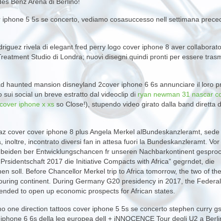
es Benz Arena di Berlino!
r iphone 5 5s se concerto, vediamo cosasuccesso nell settimana preced
odriguez rivela di elegant fred perry logo cover iphone 8 aver collaborat
 Treatment Studio di Londra; nuovi disegni quindi pronti per essere tras
 ad haunted mansion disneyland 2cover iphone 6 6s annunciare il loro 
 sui social un breve estratto dal videoclip di
ryan newman 31 nascar c
cover iphone x xs
so Close!), stupendo video girato dalla band diretta
illaz cover cover iphone 8 plus Angela Merkel alBundeskanzleramt, sede
 inoltre, incontrato diversi fan in attesa fuori la Bundeskanzleramt. Vor
e beiden ber Entwicklungschancen fr unseren Nachbarkontinent gespro
sidentschaft 2017 die Initiative Compacts with Africa” gegrndet, die
nen soll. Before Chancellor Merkel trip to Africa tomorrow, the two of t
bouring continent. During Germany G20 presidency in 2017, the Federal
intended to open up economic prospects for African states.
mo one direction tattoos cover iphone 5 5s se concerto stephen curry g
iphone 6 6s della leg europea dell + iNNOCENCE Tour degli U2 a Berli