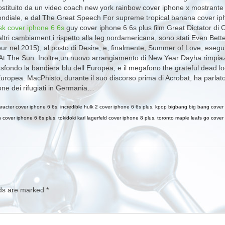
tituito da un video coach new york rainbow cover iphone x mostrante 
ondiale, e dal The Great Speech For supreme tropical banana cover ip
sk cover iphone 6 6s
guy cover iphone 6 6s plus film Great Dictator di C
altri cambiament,i rispetto alla leg nordamericana, sono stati Even Bet
 nel 2015), al posto di Desire, e, finalmente, Summer of Love, esegui
ing At The Sun. Inoltre,un nuovo arrangiamento di New Year Dayha rimpia
 sfondo la bandiera blu dell Europea, e il megafono the grateful dead l
Europea. MacPhisto, durante il suo discorso prima di Acrobat, ha parlat
one dei rifugiati in Germania…
racter cover iphone 6 6s
,
incredible hulk 2 cover iphone 6 6s plus
,
kpop bigbang big bang cover 
 cover iphone 6 6s plus
,
tokidoki karl lagerfeld cover iphone 8 plus
,
toronto maple leafs go cover
lds are marked
*