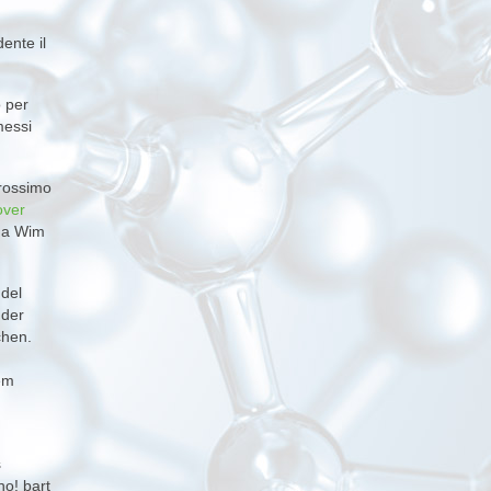
ente il
o per
messi
prossimo
over
 da Wim
 del
 der
chen.
hem
s
no! bart