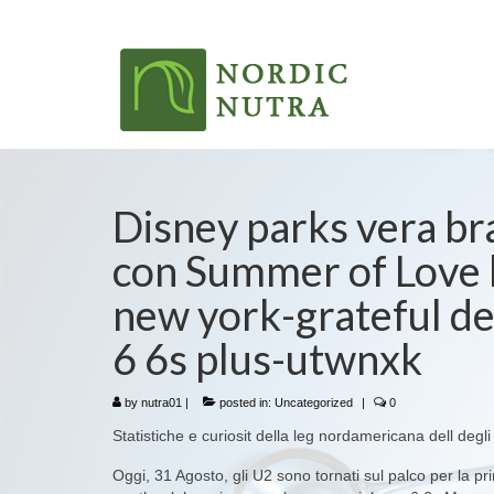
Disney parks vera br
con Summer of Love l
new york-grateful de
6 6s plus-utwnxk
by
nutra01
|
posted in:
Uncategorized
|
0
Statistiche e curiosit della leg nordamericana dell degl
Oggi, 31 Agosto, gli U2 sono tornati sul palco per la