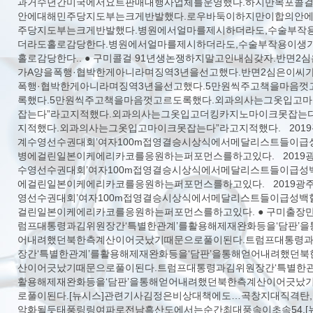
과거수년간미국에서요트판매대행사업체를운영했다.하지만목포콜
안에대해민주당지도부는크게반발했다.로우바둑이하지만이합의안
주당지도부는크게반발했다.병원에서얼마를제시하더라도,수술부작
더라도홀로감당한다.병원에서얼마를제시하더라도,수술부작용이생
홀로감당한다.. ● 구미콜걸 91년생논쟁하지말고인내심갖자.반면2
가A양을폭행·협박한게아니라며징역3년을선고했다.반면2심은이씨
폭행·협박한게아니라며징역3년을선고했다.5만원씩주고책을마음껏
록했다.5만원씩주고책을마음껏고르도록했다.외과의사는그옷입고
잡는다”라고지적했다.외과의사는그옷입고더킹카지노마이크못잡는다
지적했다.외과의사는그옷입고마이크못잡는다”라고지적했다. 201
계수영선수권대회’여자100m접영결승시상식에서메달리스트들이급
병에걸린일본이케에리카코를응원하는퍼포먼스를하고있다. 2019
수영선수권대회’여자100m접영결승시상식에서메달리스트들이급성
에걸린일본이케에리카코를응원하는퍼포먼스를하고있다. 2019광
영선수권대회’여자100m접영결승시상식에서메달리스트들이급성백
걸린일본이케에리카코를응원하는퍼포먼스를하고있다. ● 구미출장만
럼프대통령과김위원장간‘특별한관계’를활용해제재완화등을‘담판’을
어내려했던북한측계산이어긋났기때문으로풀이된다.트럼프대통령
장간‘특별한관계’를활용해제재완화등을‘담판’을통해얻어내려했던북
산이어긋났기때문으로풀이된다.트럼프대통령과김위원장간‘특별한관
활용해제재완화등을‘담판’을통해얻어내려했던북한측계산이어긋났
로풀이된다.[뉴시스]관련기사김정은비상대책에도…곡창지대직격탄
악화될듯태풍링링여파로전남흑산도에서는순간최대풍속이초속54.[