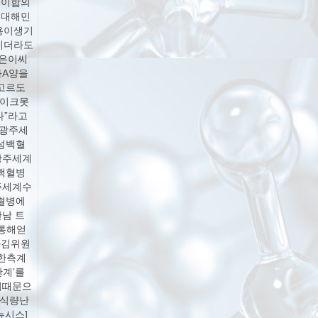
걸이합의
에대해민
용이생기
기더라도
심은이씨
가A양을
고르도
마이크못
”라고
9광주세
성백혈
광주세계
백혈병
주세계수
혈병에
남 트
통해얻
과김위원
한측계
계’를
기때문으
,식량난
뉴시스]