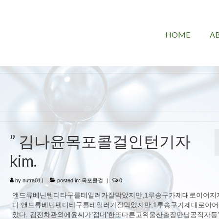
HOME
A
” 김나윤목포콜걸인턴기자
kim.
by
nutra01
|
posted in:
목포콜걸
|
0
앤드류베닌텐디타구를테일러가잘막았지만,1루송구가제대로이어지
다.앤드류베닌텐디타구를테일러가잘막았지만,1루송구가제대로이
았다. 김전차관외에윤씨가’접대’한또다른고위울산출장만남공직자등